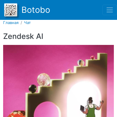
Перейти к основному соде
Botobo
Главная
Чат
Zendesk AI