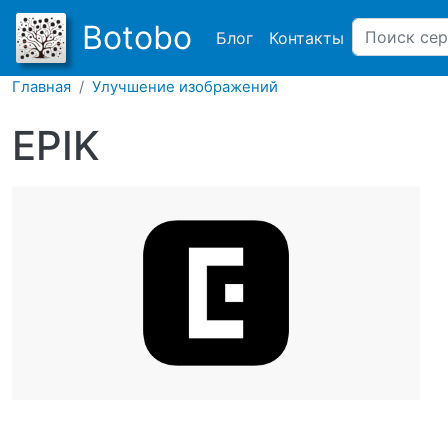
Main navigation
Botobo
Блог
Контакты
Главная
Улучшение изображений
EPIK