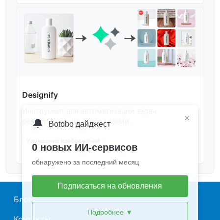
Designify
Инструмент для автоматизации задач
×
🔔
редактирования изображений.
Botobo дайджест
Улучшение изображений
0 новых ИИ-сервисов
обнаружено за последний месяц
Подписаться на обновления
Main navigation
Блог
Подробнее
▼
Контакты