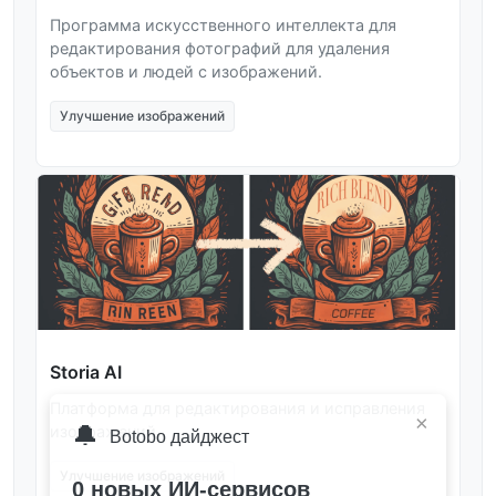
Программа искусственного интеллекта для
редактирования фотографий для удаления
объектов и людей с изображений.
Улучшение изображений
Storia AI
Платформа для редактирования и исправления
×
🔔
изображений.
Botobo дайджест
Улучшение изображений
0 новых ИИ-сервисов