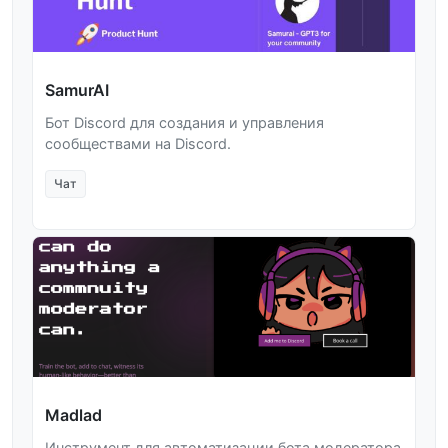
SamurAI
Бот Discord для создания и управления
сообществами на Discord.
Чат
Madlad
Инструмент для автоматизации бота модератора