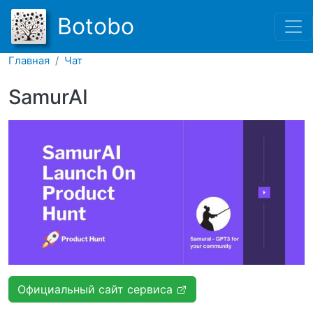
Перейти к основному соде
Botobo
Главная
Чат
SamurAI
Официальный сайт сервиса