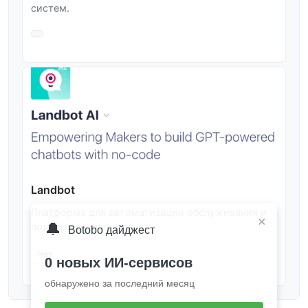
систем.
Landbot
Платформа для автоматизации обслуживания и
×
🔔
поддержки клиентов.
Botobo дайджест
Чат
0 новых ИИ-сервисов
обнаружено за последний месяц