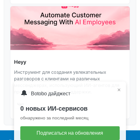
Heyy
Инструмент для создания увлекательных
разговоров с клиентами на различных
мессенджерах, использующий ИИ-агентов для
×
🔔
продаж, маркетинга и поддержки.
Botobo дайджест
Чат
0 новых ИИ-сервисов
обнаружено за последний месяц
Подписаться на обновления
Main navigation