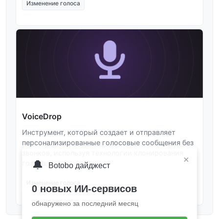
Изменение голоса
VoiceDrop
Инструмент, который создает и отправляет
персонализированные голосовые сообщения без
звонков, используя технологии клонирования
×
🔔
голоса.
Botobo дайджест
Изменение голоса
0 новых ИИ-сервисов
обнаружено за последний месяц