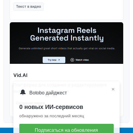
Текст в видео
Vid.AI
Платформа для создания и редактирования
×
🔔
видео.
Botobo дайджест
Создание видео
0 новых ИИ-сервисов
обнаружено за последний месяц
Подписаться на обновления