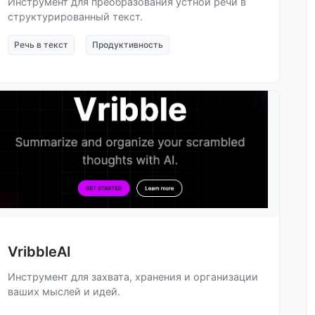
Инструмент для преобразования устной речи в
структурированный текст.
Речь в текст
Продуктивность
VribbleAI
Инструмент для захвата, хранения и организации
ваших мыслей и идей.