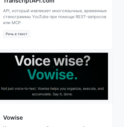
TranscriptAPI.com
API, который извлекает многоязычные, временные
стенограммы YouTube при помощи REST-запросов
или MCP.
Речь в текст
Vowise