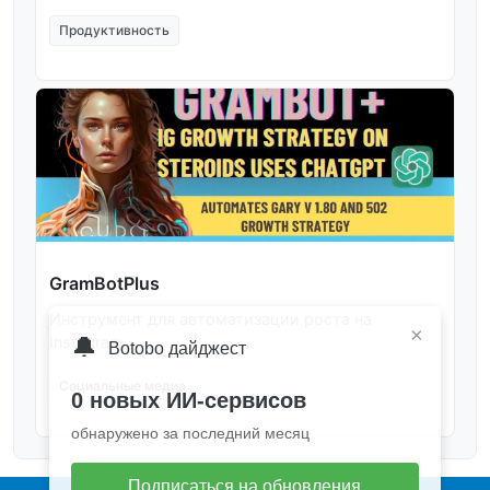
Продуктивность
GramBotPlus
Инструмент для автоматизации роста на
×
🔔
Instagram.
Botobo дайджест
Социальные медиа
0 новых ИИ-сервисов
обнаружено за последний месяц
Подписаться на обновления