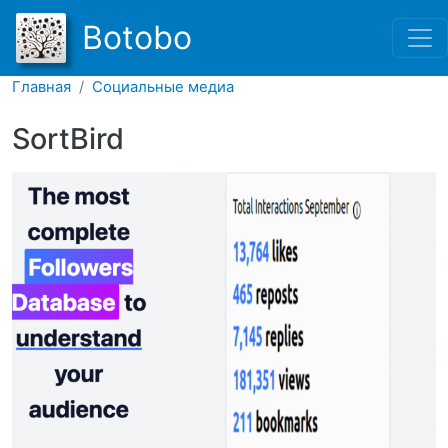
Перейти к основному соде
Botobo
Главная
Социальные медиа
SortBird