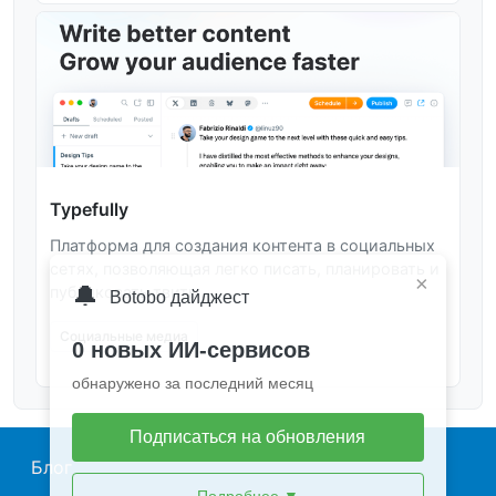
Typefully
Платформа для создания контента в социальных
сетях, позволяющая легко писать, планировать и
×
🔔
публиковать твиты.
Botobo дайджест
Социальные медиа
0 новых ИИ-сервисов
обнаружено за последний месяц
Подписаться на обновления
Main navigation
Блог