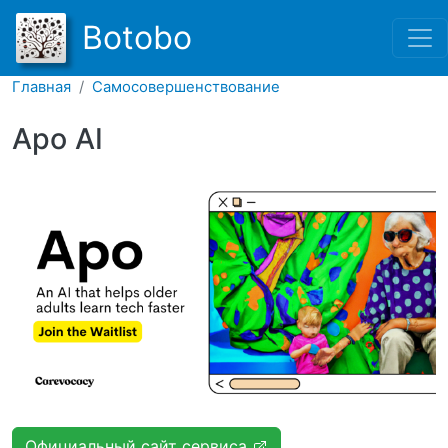
Перейти к основному соде
Botobo
Главная
Самосовершенствование
Apo AI
Официальный сайт сервиса