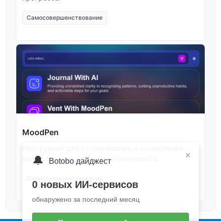
Самосовершенствование
MoodPen
Инструмент для отслеживания и осмысления
×
🔔
ваших эмоций для личностного роста.
Botobo дайджест
Самосовершенствование
0 новых ИИ-сервисов
обнаружено за последний месяц