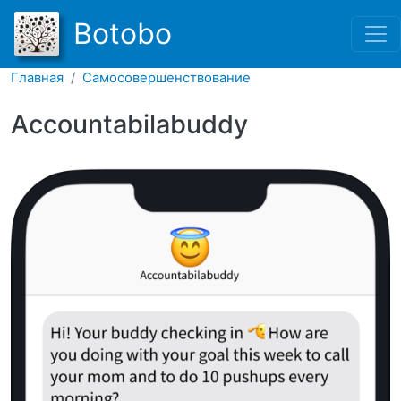
Перейти к основному соде
Botobo
Главная
Самосовершенствование
Accountabilabuddy