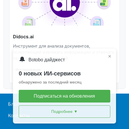
Didocs.ai
Инструмент для анализа документов,
позволяющий извлекать информацию и отвечать
×
🔔
на вопросы пользователей.
Botobo дайджест
Исследование
0 новых ИИ-сервисов
обнаружено за последний месяц
Подписаться на обновления
Main navigation
Блог
Подробнее
▼
Контакты