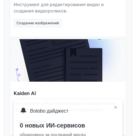
Инструмент для редактирования видео и
создания видеороликов.
Создание изображений
Kaiden AI
Инструмент для автоматизации планирования
×
🔔
уроков, создания контента и оценивания.
Botobo дайджест
Продуктивность
0 новых ИИ-сервисов
обнаружено за последний месяц