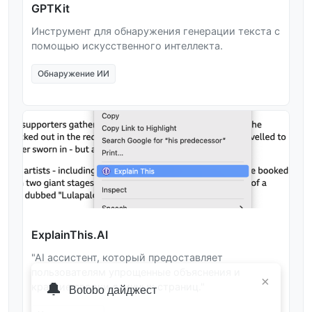
GPTKit
Инструмент для обнаружения генерации текста с
помощью искусственного интеллекта.
Обнаружение ИИ
ExplainThis.AI
"AI ассистент, который предоставляет
пользователям упрощенные объяснения и
×
🔔
краткие сводки длинных страниц."
Botobo дайджест