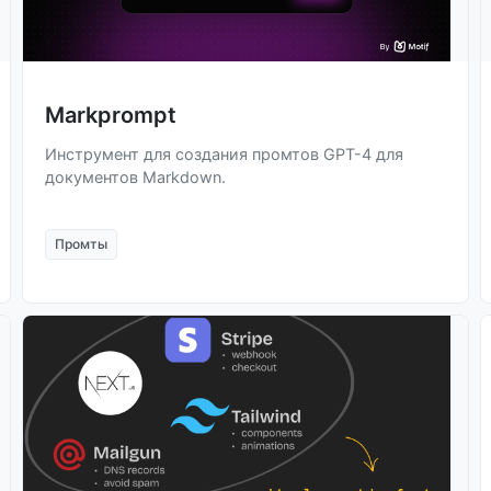
Markprompt
Инструмент для создания промтов GPT-4 для
документов Markdown.
Промты