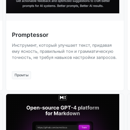
Promptessor
Инструмент, который улучшает текст, придавая
ему ясность, правильный тон и грамматическую
точность, не требуя навыков настройки запросов.
Промты