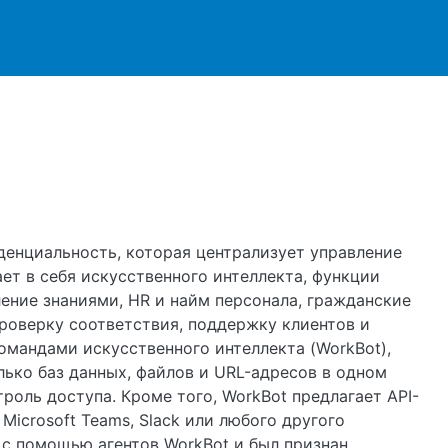
ржанию
денциальность, которая централизует управление
ет в себя искусственного интеллекта, функции
ение знаниями, HR и найм персонала, гражданские
роверку соответствия, поддержку клиентов и
омандами искусственного интеллекта (WorkBot),
ько баз данных, файлов и URL-адресов в одном
роль доступа. Кроме того, WorkBot предлагает API-
icrosoft Teams, Slack или любого другого
 с помощью агентов WorkBot и был признан