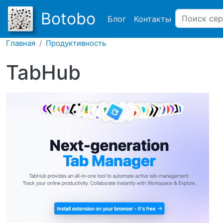
Main navigation
Botobo
Блог
Контакты
Главная
Продуктивность
TabHub