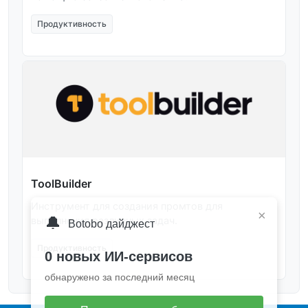
Продуктивность
ToolBuilder
Инструмент для создания промтов для
×
🔔
выполнения различных задач.
Botobo дайджест
Продуктивность
0 новых ИИ-сервисов
обнаружено за последний месяц