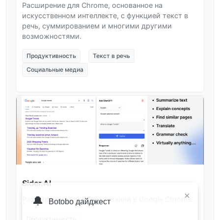
Расширение для Chrome, основанное на
искусственном интеллекте, с функцией текст в
речь, суммированием и многими другими
возможностями.
Продуктивность
Текст в речь
Социальные медиа
Sider.AI
×
🔔
Расширение для исследований в Google Chrome.
Botobo дайджест
Продуктивность