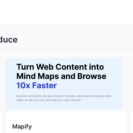
duce
Mapify