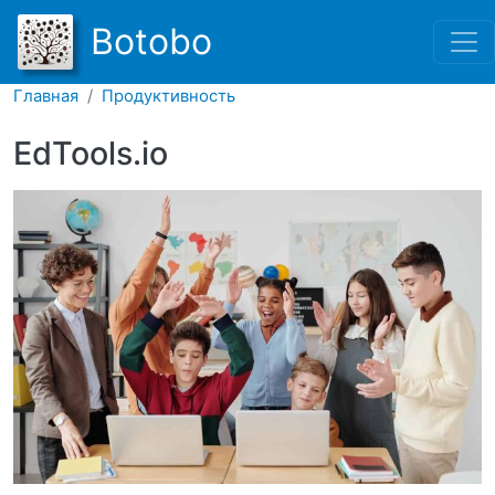
Перейти к основному соде
Botobo
Главная
Продуктивность
EdTools.io