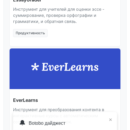
Инструмент для учителей для оценки эссе -
суммирование, проверка орфографии и
грамматики, и обратная связь.
Продуктивность
EverLearns
Инструмент для преобразования контента в
интерактивные курсы с автоматическим
×
🔔
созданием уроков и оценок.
Botobo дайджест