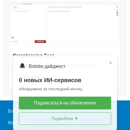
Paraphrasing Tool
×
🔔
Инструмент AI для переформулирования.
Botobo дайджест
Продуктивность
0 новых ИИ-сервисов
обнаружено за последний месяц
Подписаться на обновления
Main navigation
Блог
Подробнее
▼
Контакты