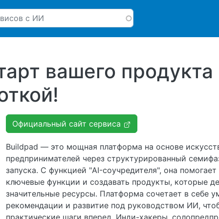
Перейти к основному соде
старт вашего продукта
откой!
Официальный сайт сервиса
Buildpad — это мощная платформа на основе искусст
предпринимателей через структурированный семифаз
запуска. С функцией "AI-соучредителя", она помогае
ключевые функции и создавать продукты, которые д
значительные ресурсы. Платформа сочетает в себе 
рекомендации и развитие под руководством ИИ, что
практические шаги вперед. Инди-хакеры, солопредпр