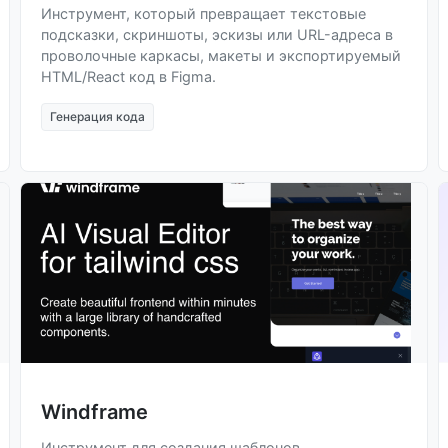
Инструмент, который превращает текстовые
подсказки, скриншоты, эскизы или URL-адреса в
проволочные каркасы, макеты и экспортируемый
HTML/React код в Figma.
Генерация кода
Windframe
Инструмент для создания шаблонов