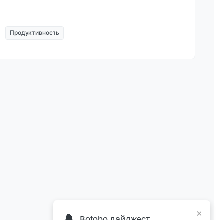
Продуктивность
×
🔔
Botobo дайджест