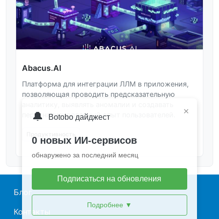
Abacus.AI
Платформа для интеграции ЛЛМ в приложения,
позволяющая проводить предсказательную
аналитику, выявлять аномалии и создавать
×
🔔
персонализированный опыт пользователей.
Botobo дайджест
Продуктивность
0 новых ИИ-сервисов
обнаружено за последний месяц
Подписаться на обновления
Main navigation
Блог
Подробнее
▼
Контакты