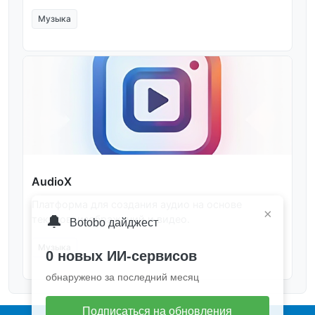
Музыка
AudioX
Платформа для создания аудио на основе
×
🔔
текстов, изображений и видео.
Botobo дайджест
Музыка
0 новых ИИ-сервисов
обнаружено за последний месяц
Подписаться на обновления