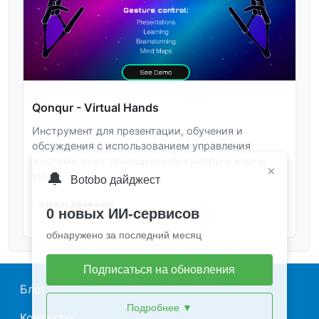
Qonqur - Virtual Hands
Инструмент для презентации, обучения и
обсуждения с использованием управления
жестами рук с помощью веб-камеры и карты
×
🔔
ума.
Botobo дайджест
Захват движения
0 новых ИИ-сервисов
обнаружено за последний месяц
Подписаться на обновления
Main navigation
Блог
Подробнее
▼
Контакты