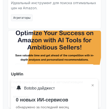
Идеальный инструмент для поиска оптимальных
цен на Amazon.
Агрегаторы
UpWin
Платформа для анализа и автоматизации
×
🔔
магазина Amazon FBA.
Botobo дайджест
Маркетинг
0 новых ИИ-сервисов
обнаружено за последний месяц