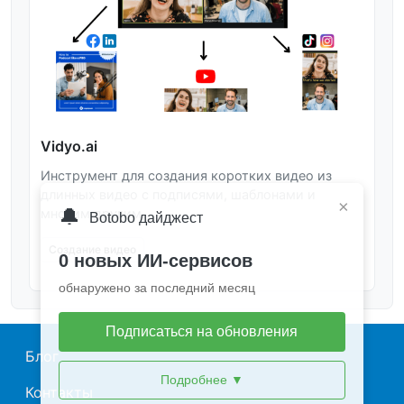
Vidyo.ai
Инструмент для создания коротких видео из
длинных видео с подписями, шаблонами и
×
🔔
многим другим.
Botobo дайджест
Создание видео
0 новых ИИ-сервисов
обнаружено за последний месяц
Подписаться на обновления
Main navigation
Блог
Подробнее
▼
Контакты