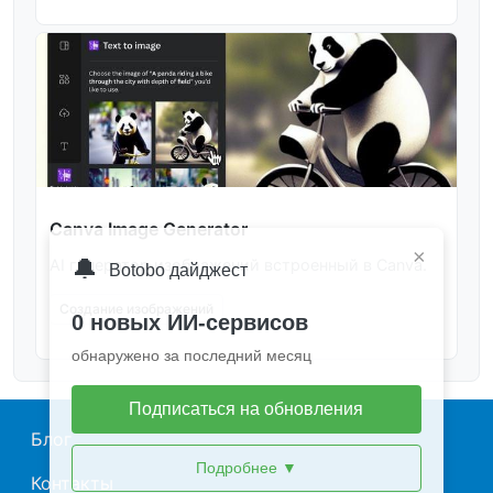
Canva Image Generator
×
🔔
AI генератор изображений встроенный в Canva.
Botobo дайджест
Создание изображений
0 новых ИИ-сервисов
обнаружено за последний месяц
Подписаться на обновления
Main navigation
Блог
Подробнее
▼
Контакты