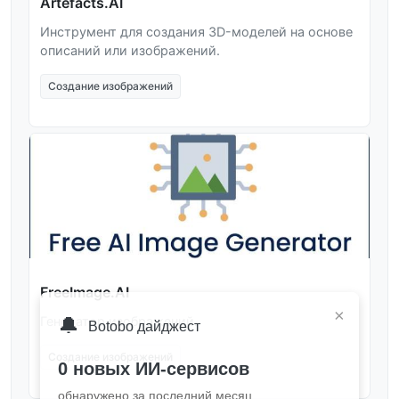
Artefacts.AI
Инструмент для создания 3D-моделей на основе
описаний или изображений.
Создание изображений
FreeImage.AI
×
🔔
Генератор изображений.
Botobo дайджест
Создание изображений
0 новых ИИ-сервисов
обнаружено за последний месяц