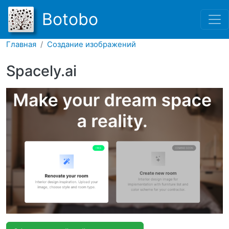
Перейти к основному соде
Botobo
Главная
Создание изображений
Spacely.ai