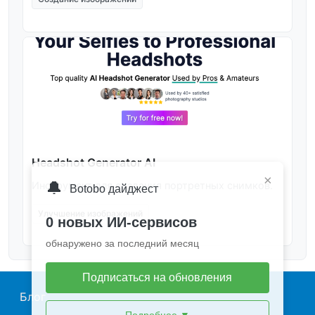
Headshot Generator AI
×
🔔
Инструмент для создания портретных снимков.
Botobo дайджест
Улучшение изображений
0 новых ИИ-сервисов
обнаружено за последний месяц
Подписаться на обновления
Main navigation
Блог