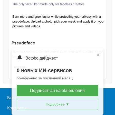
Pseudoface
Приложение с фильтрами для лиц для создателей
×
🔔
без лица.
Botobo дайджест
Аватары
0 новых ИИ-сервисов
обнаружено за последний месяц
Подписаться на обновления
Main navigation
Блог
Подробнее
▼
Контакты