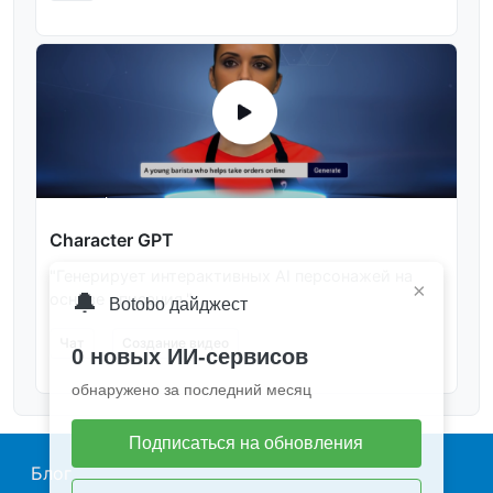
Character GPT
"Генерирует интерактивных AI персонажей на
×
🔔
основе описания."
Botobo дайджест
Чат
Создание видео
0 новых ИИ-сервисов
обнаружено за последний месяц
Подписаться на обновления
Main navigation
Блог