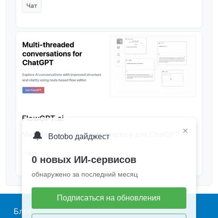
Чат
FlowGPT.ai
×
🔔
Многофункциональные диалоги для ChatGPT
Botobo дайджест
Чат
0 новых ИИ-сервисов
обнаружено за последний месяц
Подписаться на обновления
Main navigation
Блог