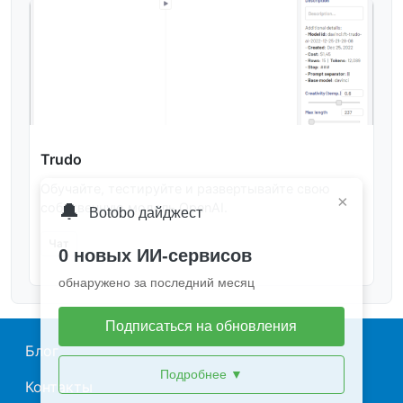
Trudo
Обучайте, тестируйте и развертывайте свою
×
🔔
собственную модель OpenAI.
Botobo дайджест
Чат
0 новых ИИ-сервисов
обнаружено за последний месяц
Подписаться на обновления
Main navigation
Блог
Подробнее
▼
Контакты