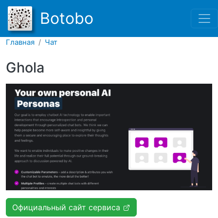
Перейти к основному соде
Botobo
Главная
Чат
Ghola
Официальный сайт сервиса