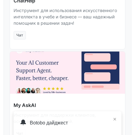
ChatHelp
Инструмент для использования искусственного
интеллекта в учебе и бизнесе — ваш надежный
помощник в решении задач!
Чат
My AskAI
Инструмент для поддержки клиентов,
×
🔔
основанный на базе знаний.
Botobo дайджест
Чат