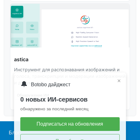
astica
Инструмент для распознавания изображений и
голоса, транскрипции и модерации изображений
×
🔔
и документов.
Botobo дайджест
Обнаружение ИИ
0 новых ИИ-сервисов
обнаружено за последний месяц
Подписаться на обновления
Main navigation
Блог