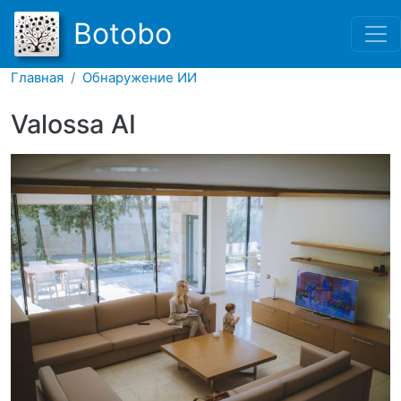
Перейти к основному соде
Botobo
Главная
Обнаружение ИИ
Valossa AI