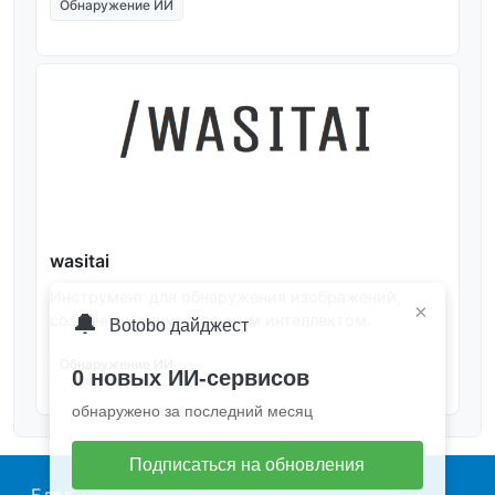
Обнаружение ИИ
wasitai
Инструмент для обнаружения изображений,
×
🔔
созданных искусственным интеллектом.
Botobo дайджест
Обнаружение ИИ
0 новых ИИ-сервисов
обнаружено за последний месяц
Подписаться на обновления
Main navigation
Блог